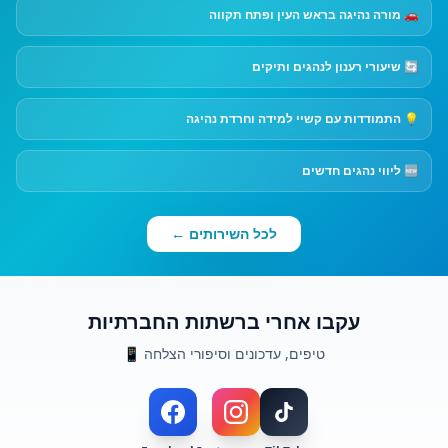
🚗 מורה נהיגה בראש העין ופתח תקווה
🔄 שיעורי רענון לנהגים ותיקים
💡 התמודדות עם קשיי למידה וחרדת נהיגה
🆕 ליווי נהגים חדשים
לכל השירותים ←
עקבו אחרי ברשתות החברתיות
טיפים, עדכונים וסיפורי הצלחה 📱